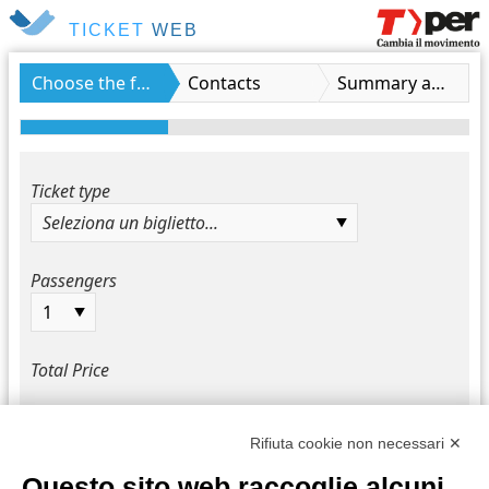
TICKET
WEB
Choose the fare
Contacts
Summary and payment
Ticket type
Seleziona un biglietto...
Passengers
1
Total Price
Rifiuta cookie non necessari ✕
Questo sito web raccoglie alcuni