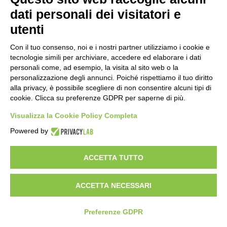
dati personali dei visitatori e
utenti
Con il tuo consenso, noi e i nostri partner utilizziamo i cookie e
tecnologie simili per archiviare, accedere ed elaborare i dati
Next
personali come, ad esempio, la visita al sito web o la
personalizzazione degli annunci. Poiché rispettiamo il tuo diritto
TicketWeb è un sito TPER - Trasporto Passeggeri Emilia-Romagna - S.p.A Sede legale Via di Saliceto, 3 -
alla privacy, è possibile scegliere di non consentire alcuni tipi di
40128 Bologna - P.IVA e C.F. 03182161202 C.C.I.A.A. Bologna - REA 498539 - Tribunale Bologna -
Capitale Sociale Euro 68.492.702,00 -
contatti
-
utilizzo dei dati
cookie. Clicca su preferenze GDPR per saperne di più.
Visualizza la Cookie Policy Completa
Powered by
ACCETTA TUTTO
ACCETTA NECESSARI
Preferenze GDPR